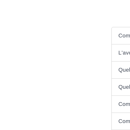
Comm
L'av
Quel
Quel
Comm
Comm