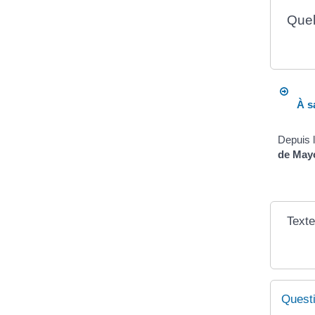
Quel
À sa
Depuis l
de Mayo
Texte
Quest