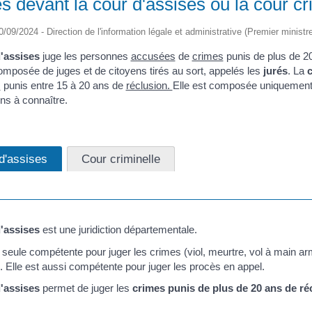
s devant la cour d'assises ou la cour cr
30/09/2024 - Direction de l'information légale et administrative (Premier ministr
'assises
juge les personnes
accusées
de
crimes
punis de plus de 2
composée de juges et de citoyens tirés au sort, appelés les
jurés
. La
c
s
punis entre 15 à 20 ans de
réclusion.
Elle est composée uniquement 
ns à connaître.
d'assises
Cour criminelle
'assises
est une juridiction départementale.
la seule compétente pour juger les crimes (viol, meurtre, vol à main a
. Elle est aussi compétente pour juger les procès en appel.
'assises
permet de juger les
crimes punis de plus de 20 ans de ré